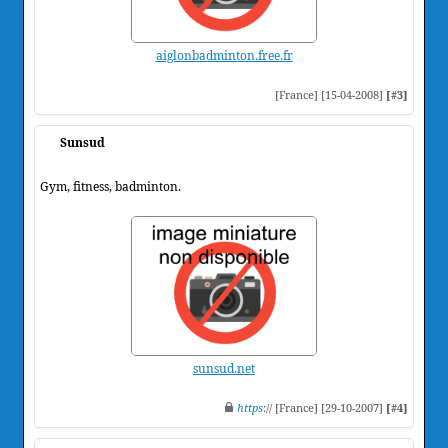
aiglonbadminton.free.fr
[France] [15-04-2008]
[#3]
Sunsud
Gym, fitness, badminton.
sunsud.net
https
:// [France] [29-10-2007]
[#4]