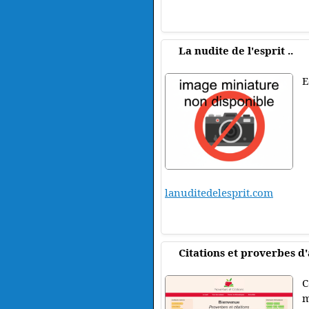
La nudite de l'esprit ..
E
lanuditedelesprit.com
Citations et proverbes d
C
m