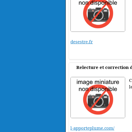
desestre.fr
Relecture et correction 
C
l
l-apporteplume.com/