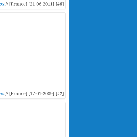
ps
:// [France] [21-06-2011]
[#6]
ps
:// [France] [17-01-2009]
[#7]