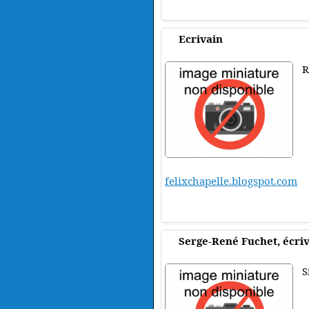
Ecrivain
R
felixchapelle.blogspot.com
Serge-René Fuchet, écri
S