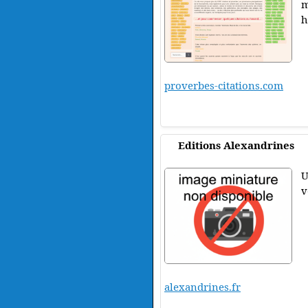
m
h
proverbes-citations.com
Editions Alexandrines
U
v
alexandrines.fr