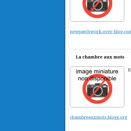
newpatchwork.over-blog.co
La chambre aux mots
E
chambreauxmots.blogg.org