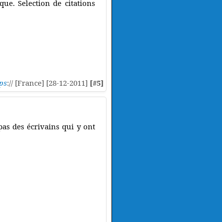
ue. Selection de citations
ps
:// [France] [28-12-2011]
[#5]
as des écrivains qui y ont