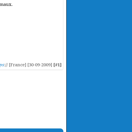
imaux.
ps
:// [France] [30-09-2009]
[#1]