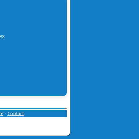
es
te
-
Contact