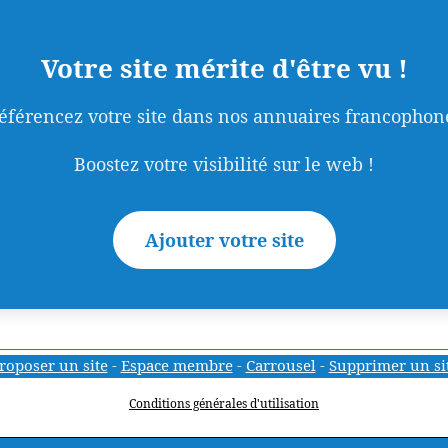
Votre site mérite d'être vu !
éférencez votre site dans nos annuaires francophon
Boostez votre visibilité sur le web !
Ajouter votre site
roposer un site
-
Espace membre
-
Carrousel
-
Supprimer un si
Conditions générales d'utilisation