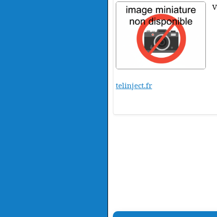
V
telinject.fr