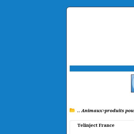
.. Animaux>produits po
Telinject France