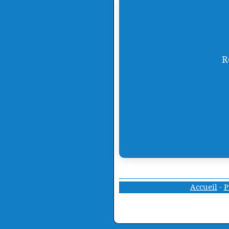
R
Accueil
-
P