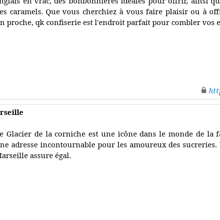
nglais en vrac, des bonbonnières idéales pour offrir, ainsi q
es caramels. Que vous cherchiez à vous faire plaisir ou à o
n proche, qk confiserie est l'endroit parfait pour combler vos e
htt
rseille
e Glacier de la corniche est une icône dans le monde de la fa
ne adresse incontournable pour les amoureux des sucreries. Vo
arseille assure égal.