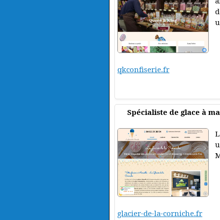
a
d
u
qkconfiserie.fr
Spécialiste de glace à ma
L
u
M
glacier-de-la-corniche.fr