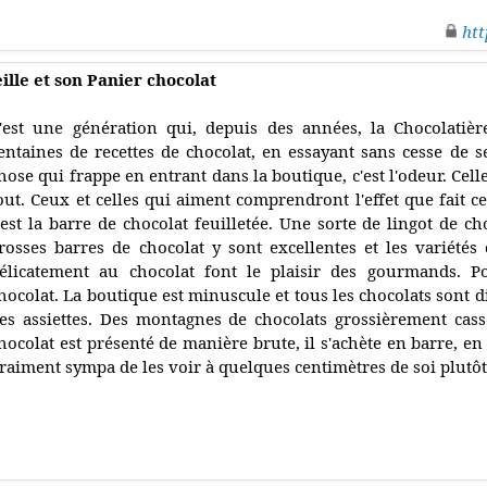
htt
ille et son Panier chocolat
'est une génération qui, depuis des années, la Chocolatièr
entaines de recettes de chocolat, en essayant sans cesse de s
hose qui frappe en entrant dans la boutique, c'est l'odeur. Cel
out. Ceux et celles qui aiment comprendront l'effet que fait cet
'est la barre de chocolat feuilletée. Une sorte de lingot de ch
rosses barres de chocolat y sont excellentes et les variétés
élicatement au chocolat font le plaisir des gourmands. P
hocolat. La boutique est minuscule et tous les chocolats sont d
es assiettes. Des montagnes de chocolats grossièrement cas
hocolat est présenté de manière brute, il s'achète en barre, en
raiment sympa de les voir à quelques centimètres de soi plutôt