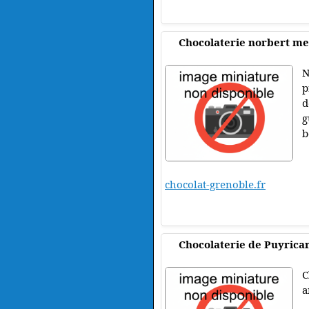
Chocolaterie norbert m
N
p
d
g
b
chocolat-grenoble.fr
Chocolaterie de Puyrica
C
a