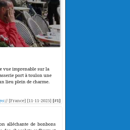
une vue imprenable sur la
rasserie port à toulon une
n lieu plein de charme.
ps
:// [France] [11-11-2025]
[#1]
ion alléchante de bonbons