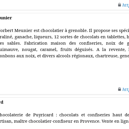
htt
eunier
orbert Meunier est chocolatier à grenoble. Il propose ses spéc
raliné, ganache, liqueurs, 12 sortes de chocolats en tablettes,
es sables. Fabrication maison des confiseries, noix de g
uimauve, nougat, caramel, fruits déguisés. A la revente,
onbons aux noix, et divers alcools régionaux, chartreuse, gene
htt
rd
hocolaterie de Puyricard : chocolats et confiseries haut 
rtisan, maître chocolatier-confiseur en Provence. Vente en lign