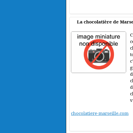
La chocolatière de Marse
C
c
c
t
c
g
d
c
d
c
v
chocolatiere-marseille.com