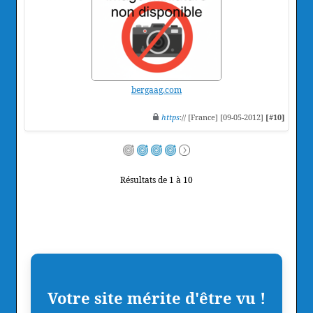
bergaag.com
https
:// [France] [09-05-2012]
[#10]
Résultats de 1 à 10
Votre site mérite d'être vu !