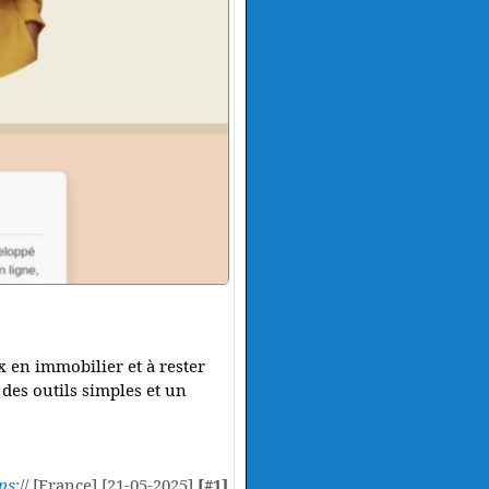
x en immobilier et à rester
 des outils simples et un
ps
:// [France] [21-05-2025]
[#1]