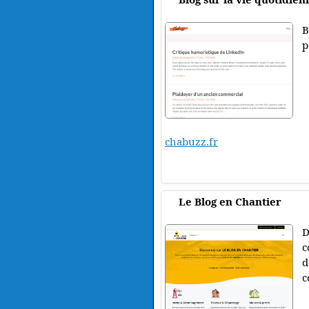
B
p
chabuzz.fr
Le Blog en Chantier
D
c
d
c