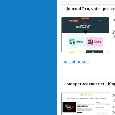
Journal Pro, votre press
D
e
p
d
journal-pro.net
Monpetitcarnet.net : blog
M
d
s
r