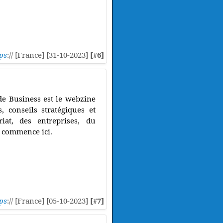
ps
:// [France] [31-10-2023]
[#6]
de Business est le webzine
, conseils stratégiques et
iat, des entreprises, du
e commence ici.
ps
:// [France] [05-10-2023]
[#7]