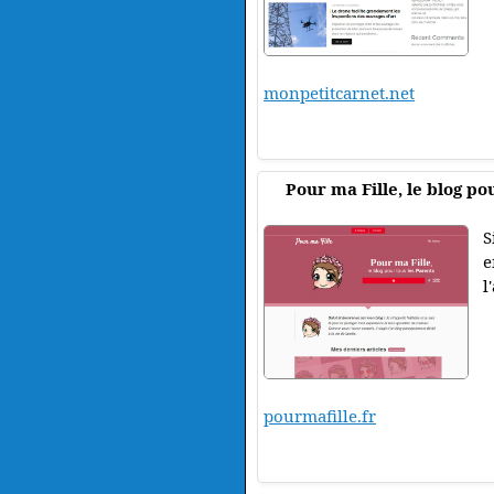
monpetitcarnet.net
Pour ma Fille, le blog po
S
e
l
pourmafille.fr