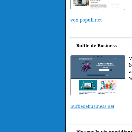
vox-populi.net
Buffle de Business
V
b
a
w
buffledebusiness.net
Blog sur la vie quotidien