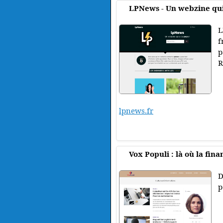
LPNews - Un webzine qui
L
f
p
R
lpnews.fr
Vox Populi : là où la fin
D
p