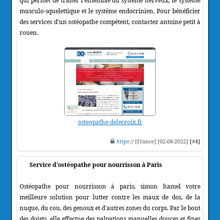
qui permet de traiter l'ensemble du système nerveux, le système
musculo-squelettique et le système endocrinien. Pour bénéficier
des services d'un ostéopathe compétent, contactez antoine petit à
rouen.
osteopathe-delecroix.fr
https
:// [France] [02-08-2022]
[#4]
Service d'ostéopathe pour nourrisson à Paris
Ostéopathe pour nourrisson à paris, simon hamel votre
meilleure solution pour lutter contre les maux de dos, de la
nuque, du cou, des genoux et d'autres zones du corps. Par le bout
des doigts, elle effectue des palpations manuelles douces et fines