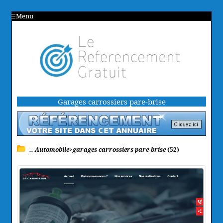
Menu
Garages carrossiers pare-brise
.. Automobile>garages carrossiers pare-brise
(52)