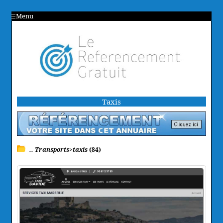
Menu
Taxis
.. Transports>taxis
(84)