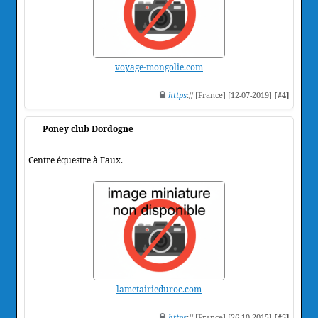
voyage-mongolie.com
https
:// [France] [12-07-2019]
[#4]
Poney club Dordogne
Centre équestre à Faux.
lametairieduroc.com
https
:// [France] [26-10-2015]
[#5]