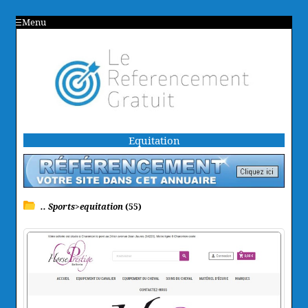
Menu
Equitation
.. Sports>equitation
(55)