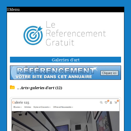
Menu
Galeries d'art
.. Arts>galeries d'art
(12)