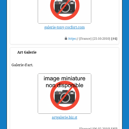
galerie-tony-rocfort.com
https
:// [France] [25-10-2010]
[#4]
Art Galerie
Galerie d'art.
artgalerie.biz.st
[France] [06-02-2010]
[#5]