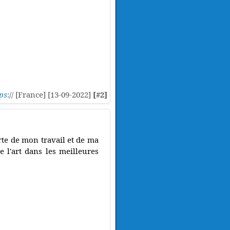
ps
:// [France] [13-09-2022]
[#2]
rte de mon travail et de ma
 l'art dans les meilleures