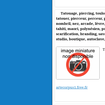
Tatouage, piercing, toulon
tatouer, pierceur, perceur, 
nombril, nez, arcade, lèvre, 
tahiti, maori, polynésien, p
scarification, branding, sav
studio, boutique, autoclave
T
artecorpus1.free.fr