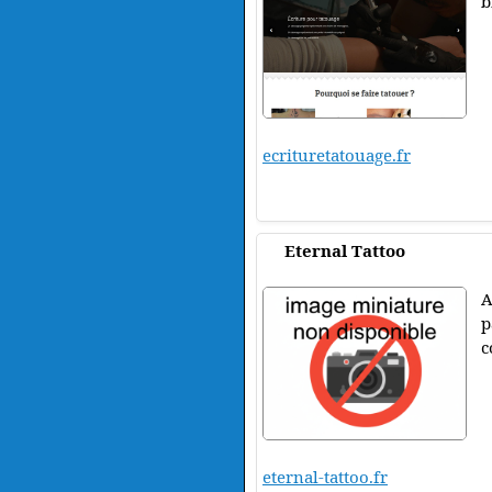
b
ecrituretatouage.fr
Eternal Tattoo
A
p
c
eternal-tattoo.fr