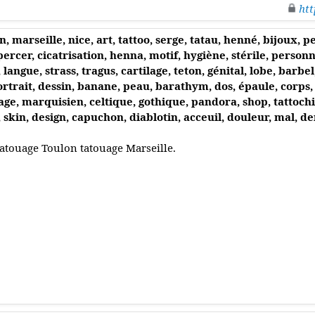
htt
, marseille, nice, art, tattoo, serge, tatau, henné, bijoux, p
percer, cicatrisation, henna, motif, hygiène, stérile, personn
langue, strass, tragus, cartilage, teton, génital, lobe, barbe
ortrait, dessin, banane, peau, barathym, dos, épaule, corps,
age, marquisien, celtique, gothique, pandora, shop, tattochi
, skin, design, capuchon, diablotin, acceuil, douleur, mal
atouage Toulon tatouage Marseille.