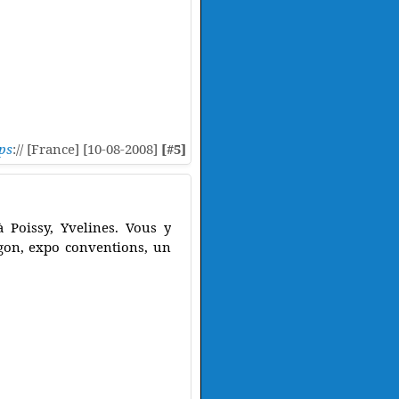
ps
:// [France] [10-08-2008]
[#5]
à Poissy, Yvelines. Vous y
ragon, expo conventions, un