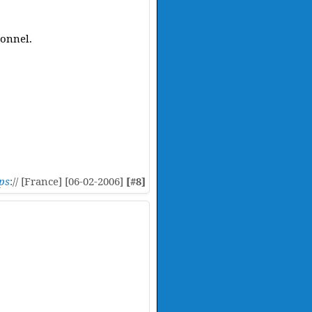
ionnel.
ps
:// [France] [06-02-2006]
[#8]