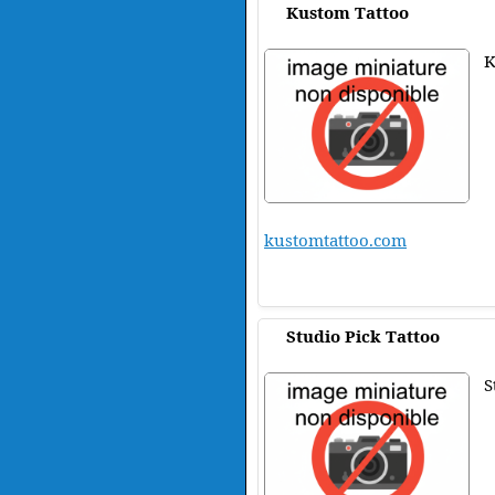
Kustom Tattoo
K
kustomtattoo.com
Studio Pick Tattoo
S