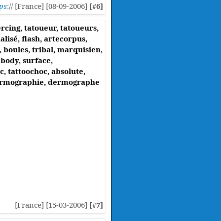
ps
:// [France] [08-09-2006]
[#6]
ercing, tatoueur, tatoueurs,
alisé, flash, artecorpus,
l, boules, tribal, marquisien,
 body, surface,
c, tattoochoc, absolute,
, dermographie, dermographe
[France] [15-03-2006]
[#7]