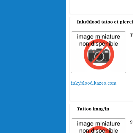
Inkyblood tatoo et pierc
T
inkyblood.kazeo.com
Tattoo imag'in
S