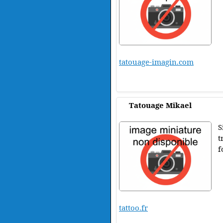
tatouage-imagin.com
Tatouage Mikael
S
t
f
tattoo.fr