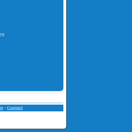
es
te
-
Contact