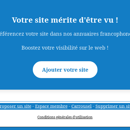
Votre site mérite d'être vu !
éférencez votre site dans nos annuaires francophon
Boostez votre visibilité sur le web !
Ajouter votre site
roposer un site
-
Espace membre
-
Carrousel
-
Supprimer un si
Conditions générales d'utilisation