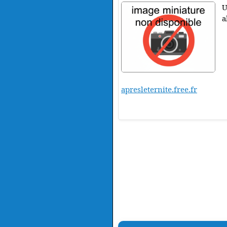
U
a
apresleternite.free.fr