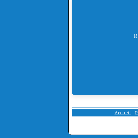
R
Accueil
-
P