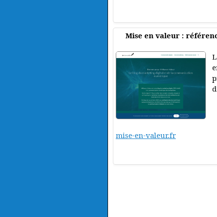
Mise en valeur : référe
L
e
p
d
mise-en-valeur.fr