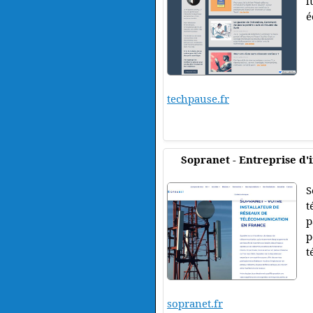
l
é
techpause.fr
Sopranet - Entreprise d'
S
t
p
p
t
sopranet.fr