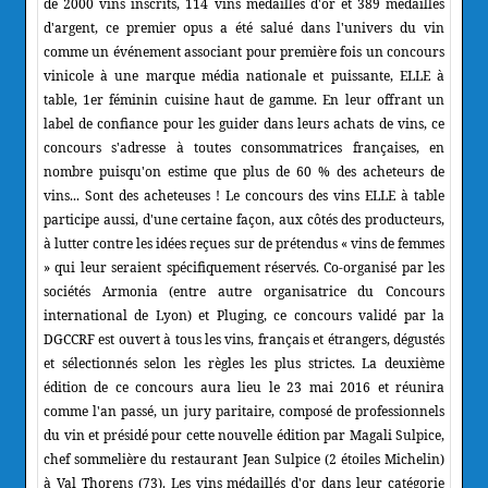
de 2000 vins inscrits, 114 vins médaillés d'or et 389 médaillés
d'argent, ce premier opus a été salué dans l'univers du vin
comme un événement associant pour première fois un concours
vinicole à une marque média nationale et puissante, ELLE à
table, 1er féminin cuisine haut de gamme. En leur offrant un
label de confiance pour les guider dans leurs achats de vins, ce
concours s'adresse à toutes consommatrices françaises, en
nombre puisqu'on estime que plus de 60 % des acheteurs de
vins... Sont des acheteuses ! Le concours des vins ELLE à table
participe aussi, d'une certaine façon, aux côtés des producteurs,
à lutter contre les idées reçues sur de prétendus « vins de femmes
» qui leur seraient spécifiquement réservés. Co-organisé par les
sociétés Armonia (entre autre organisatrice du Concours
international de Lyon) et Pluging, ce concours validé par la
DGCCRF est ouvert à tous les vins, français et étrangers, dégustés
et sélectionnés selon les règles les plus strictes. La deuxième
édition de ce concours aura lieu le 23 mai 2016 et réunira
comme l'an passé, un jury paritaire, composé de professionnels
du vin et présidé pour cette nouvelle édition par Magali Sulpice,
chef sommelière du restaurant Jean Sulpice (2 étoiles Michelin)
à Val Thorens (73). Les vins médaillés d'or dans leur catégorie