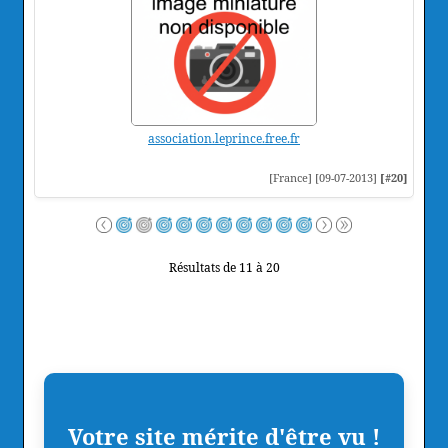
association.leprince.free.fr
[France] [09-07-2013]
[#20]
Résultats de 11 à 20
Votre site mérite d'être vu !