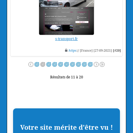
s-transport.fr
https
:// [France] [27-09-2021]
[#20]
Résultats de 11 à 20
Votre site mérite d'être vu !