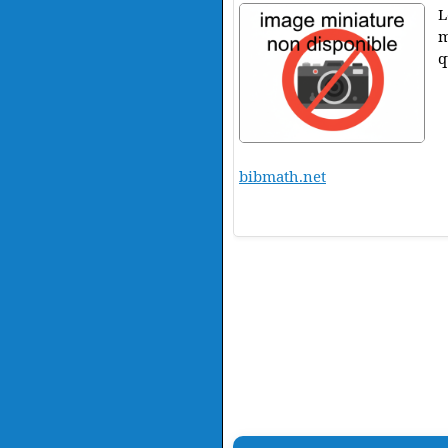
L
m
q
bibmath.net