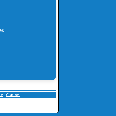
es
te
-
Contact