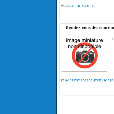
vivez-nature.com
Rendez-vous des coureur
F
rendezvousdescoureursdesb