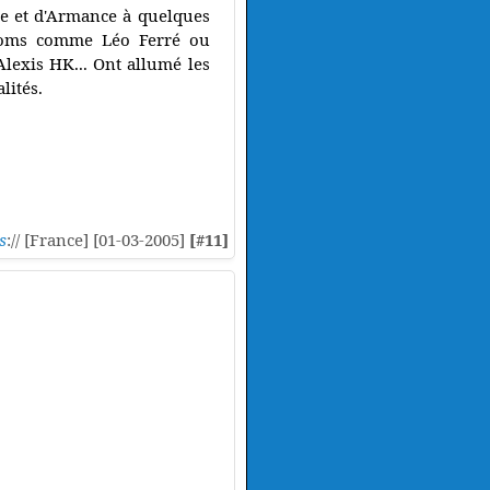
the et d'Armance à quelques
 noms comme Léo Ferré ou
lexis HK... Ont allumé les
lités.
s
:// [France] [01-03-2005]
[#11]