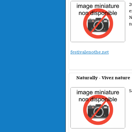
2
e
N
n
festivalenothe.net
Naturally - Vivez nature
S