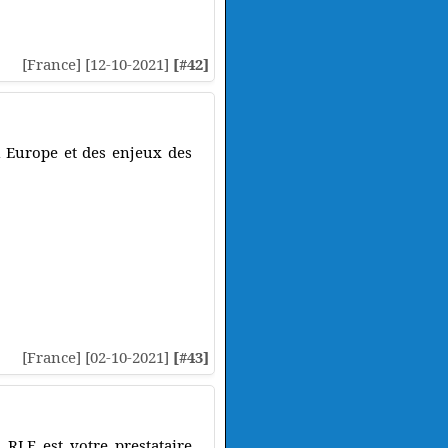
[France] [12-10-2021]
[#42]
n Europe et des enjeux des
[France] [02-10-2021]
[#43]
, RLE est votre prestataire