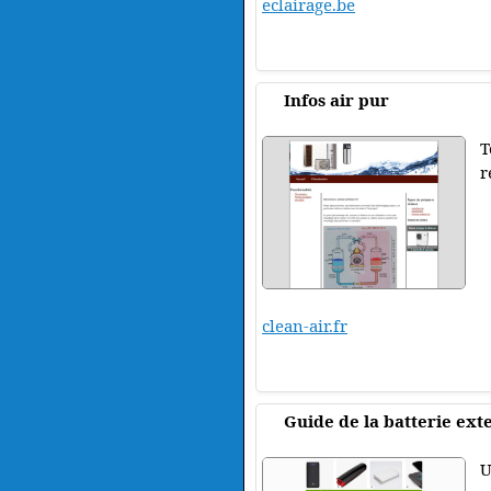
eclairage.be
Infos air pur
T
r
clean-air.fr
Guide de la batterie ext
U