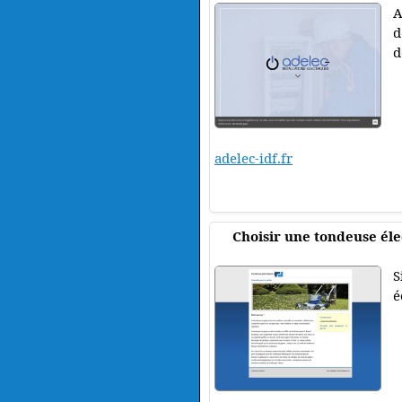
A
d
d
adelec-idf.fr
Choisir une tondeuse éle
S
é