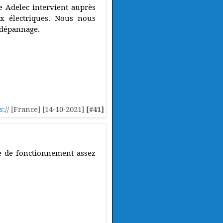
se Adelec intervient auprès
ux électriques. Nous nous
e dépannage.
s
:// [France] [14-10-2021]
[#41]
e de fonctionnement assez