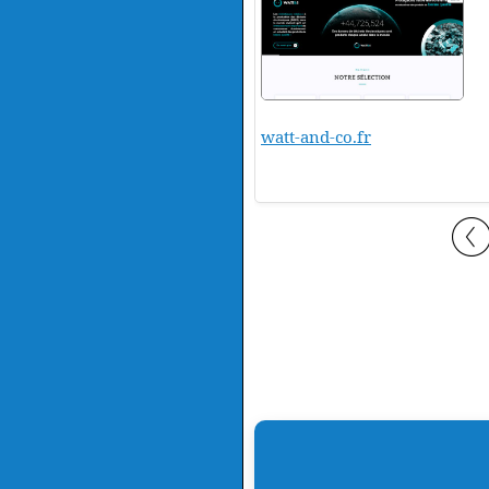
watt-and-co.fr