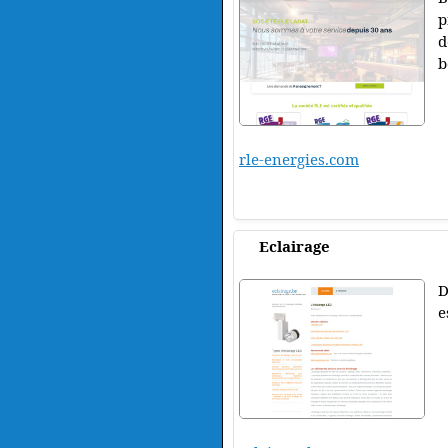
p
d
b
rle-energies.com
Eclairage
D
e