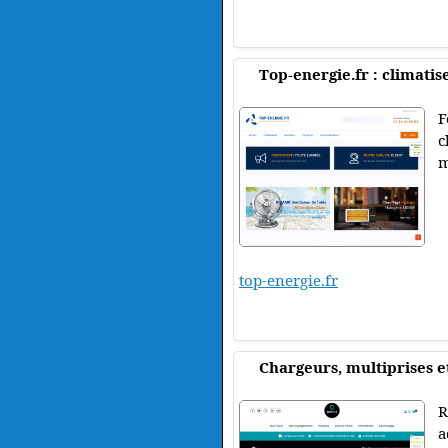
Top-energie.fr : climatis
F
c
m
top-energie.fr
Chargeurs, multiprises e
R
a