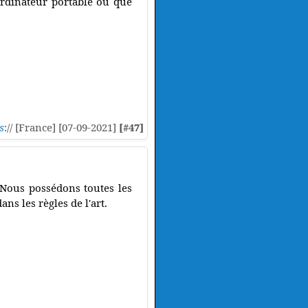
 ordinateur portable où que
s
:// [France] [07-09-2021]
[#47]
 Nous possédons toutes les
ns les règles de l'art.