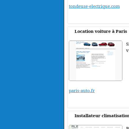
tondeuse-electrique.com
Location voiture à Paris
S
v
paris-auto.fr
Installateur climatisatio
B