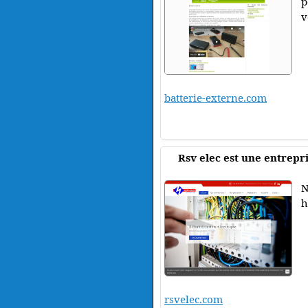
p
v
batterie-externe.com
Rsv elec est une entrepri
N
h
rsvelec.com