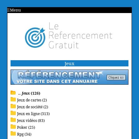
Menu
Jeux
.. Jeux
(126)
Jeux de cartes (2)
Jeux de société (2)
Jeux en ligne (313)
Jeux vidéos (83)
Poker (25)
Rpg (34)