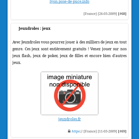
lyon.pose-de-puce.info
[France] [26-03-2009]
[#68]
Jeuxdroles : jeux
Avec Jeuxdroles vous pourrez jouer à des milliers de jeux en tout
genre. Ces jeux sont entièrement gratuits ! Venez jouer sur nos
jeux flash, jeux de poker, jeux de filles et encore bien d'autres
jeux.
jeuxdroles.fr
https
:// [France] [11-03-2009]
[#69]