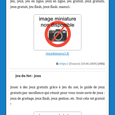
Jeu, jeux, jeu en ligne, jeux en ligne, jeu gratuit, jeux gratuits,
jeux gratuit, jeu flash, jeux flash, manu5.
jeuxdemanu5.fr
https
:// [France] [18-06-2009]
[#66]
Jeu du Net : jeux
Jouer à des jeux gratuits grâce à Jeu du net, le guide de jeux
gratuits par excellence qui réunit pour vous toute sorte de jeux :
jeux de grattage, jeux flash, jeux gestion, etc. Tout cela est gratuit
!