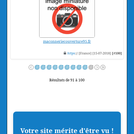
maconneriecouverture95.fr
https
:// [France] [15-07-2018]
[#100]
Résultats de 91 à 100
Votre site mérite d'être vu !