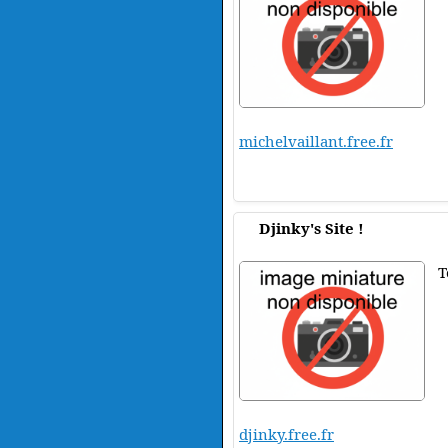
michelvaillant.free.fr
Djinky's Site !
T
djinky.free.fr