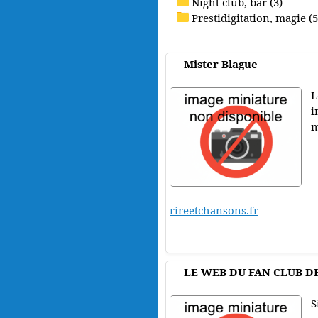
Night club, bar (3)
Prestidigitation, magie (5
Mister Blague
L
i
m
rireetchansons.fr
LE WEB DU FAN CLUB D
S