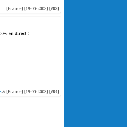
[France] [19-05-2003]
[#93]
00% en direct !
s
:// [France] [19-05-2003]
[#94]