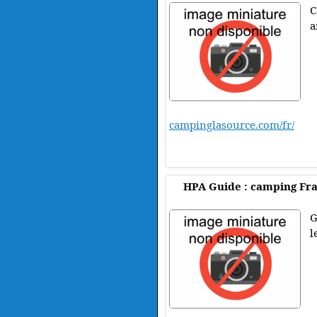
C
a
campinglasource.com/fr/
HPA Guide : camping Fr
G
l