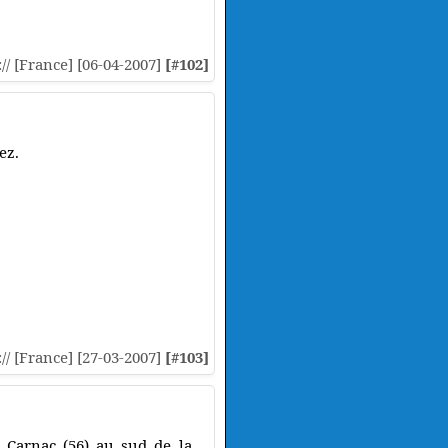
:// [France] [06-04-2007]
[#102]
ez.
:// [France] [27-03-2007]
[#103]
 Carnac (56) au sud de la