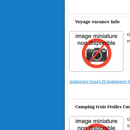
Voyage vacance info
O
r
malagasy-tours.fr/malagasy-t
Camping trois étoiles C
U
S