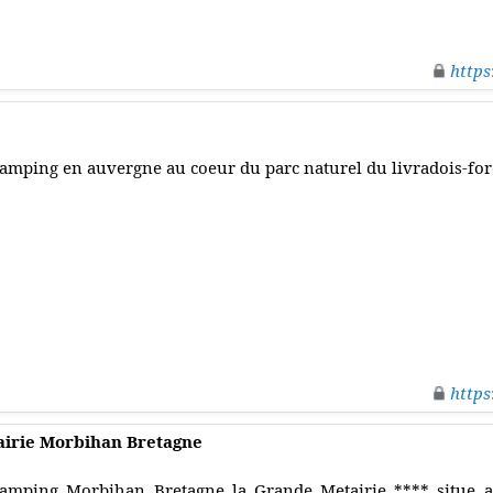
https
amping en auvergne au coeur du parc naturel du livradois-for
https
irie Morbihan Bretagne
amping Morbihan Bretagne la Grande Metairie **** situe a