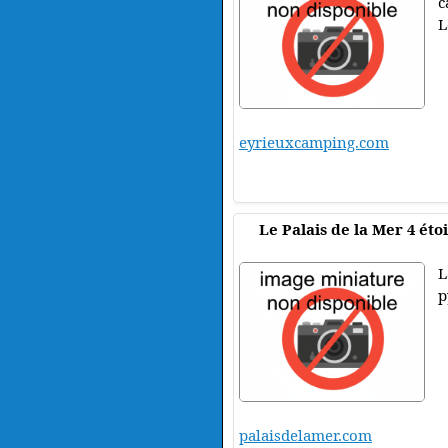
c
L
eyrieuxcamping.com
Le Palais de la Mer 4 éto
L
p
palaisdelamer.com