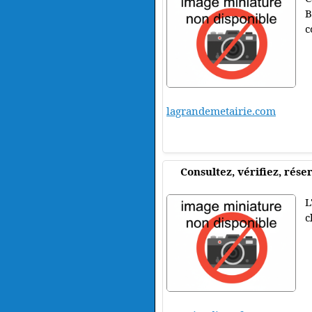
B
c
lagrandemetairie.com
Consultez, vérifiez, réser
L
c