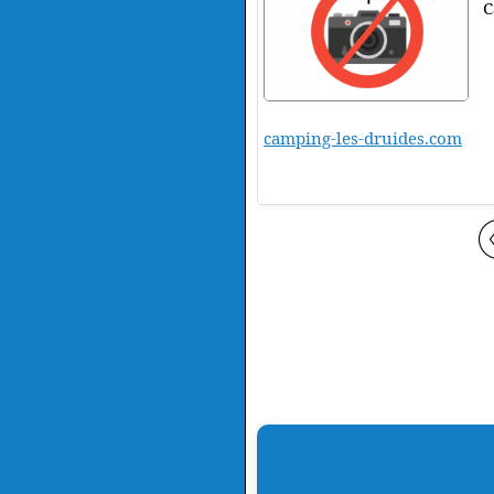
C
camping-les-druides.com