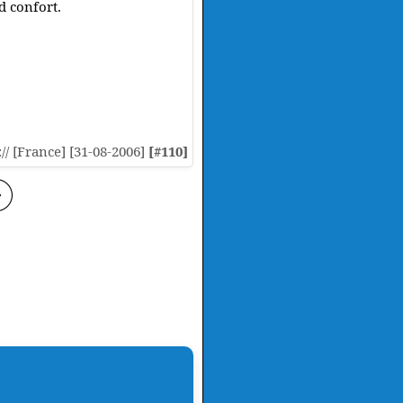
d confort.
:// [France] [31-08-2006]
[#110]