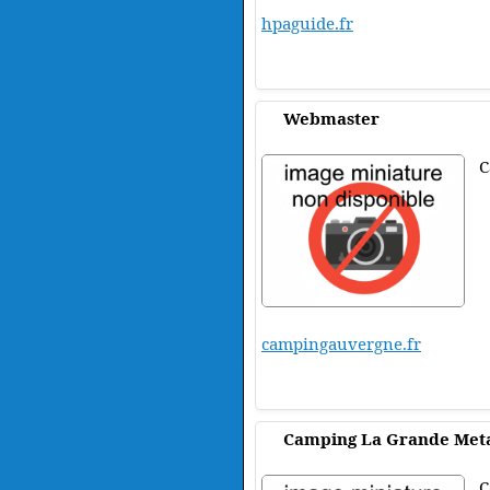
hpaguide.fr
Webmaster
C
campingauvergne.fr
Camping La Grande Meta
C