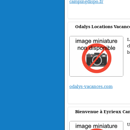
campingdispo.fr
Odalys Locations Vacanc
L
c
b
odalys-vacances.com
Bienvenue à Eyrieux Cam
U