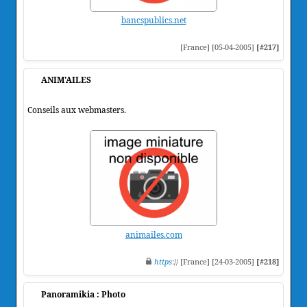
bancspublics.net
[France] [05-04-2005]
[#217]
ANIM'AILES
Conseils aux webmasters.
animailes.com
https
:// [France] [24-03-2005]
[#218]
Panoramikia : Photo