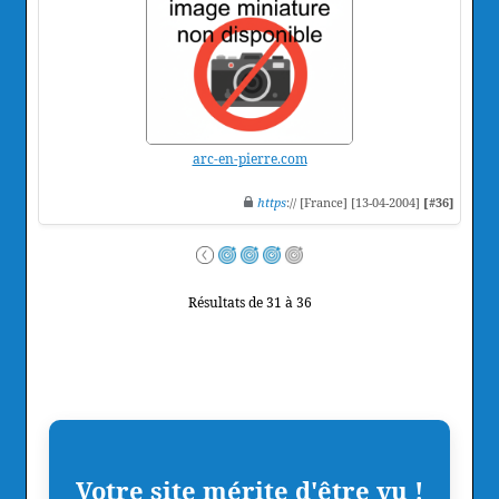
arc-en-pierre.com
https
:// [France] [13-04-2004]
[#36]
Résultats de 31 à 36
Votre site mérite d'être vu !