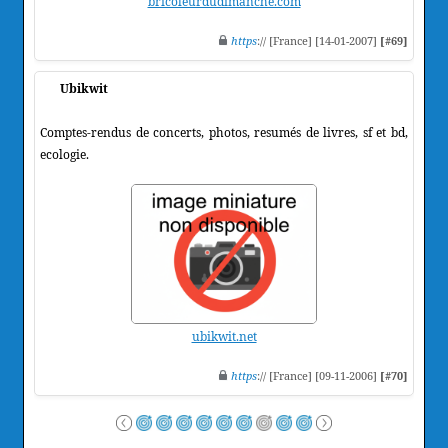
bricoleurdudimanche.com
https
:// [France] [14-01-2007]
[#69]
Ubikwit
Comptes-rendus de concerts, photos, resumés de livres, sf et bd,
ecologie.
ubikwit.net
https
:// [France] [09-11-2006]
[#70]