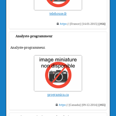
telehouse.fr
https
:// [France] [14-01-2015]
[#64]
Analyste-programmeur
Analyste-programmeur.
programica.ca
https
:// [Canada] [09-12-2014]
[#65]