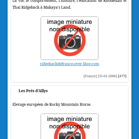
La vie, le comportement, l'histoire, l'éducation de Rhodesian et
Thai Ridgeback à Makaya's Land.
ridgebackdefrance.over-blog.com
[France] [31-01-2006]
[#77]
Les Prés d'Allys
Elevage européen de Rocky Mountain Horse.