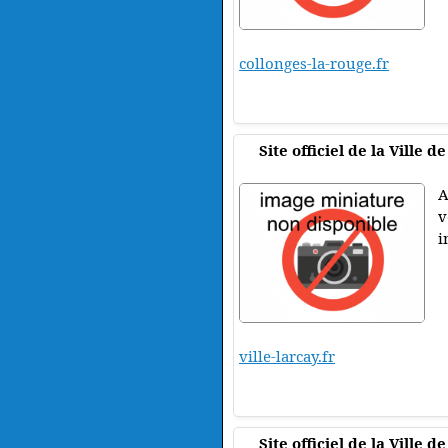
collonges-la-rouge.fr
Site officiel de la Ville d
A
v
i
ville-larcay.fr
Site officiel de la Ville d