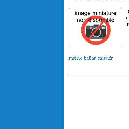
D
d
T
mairie-ballan-mire.fr