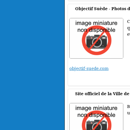
Objectif Suède - Photos 
C
q
e
objectif-suede.com
Site officiel de la Ville 
B
u