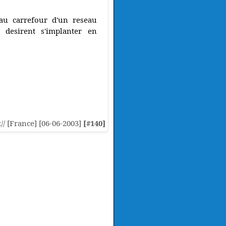
 au carrefour d'un reseau
 desirent s'implanter en
:// [France] [06-06-2003]
[#140]