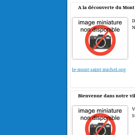
A la découverte du Mont
D
N
le-mont-saint-michel.org
Bienvenue dans notre vil
V
S