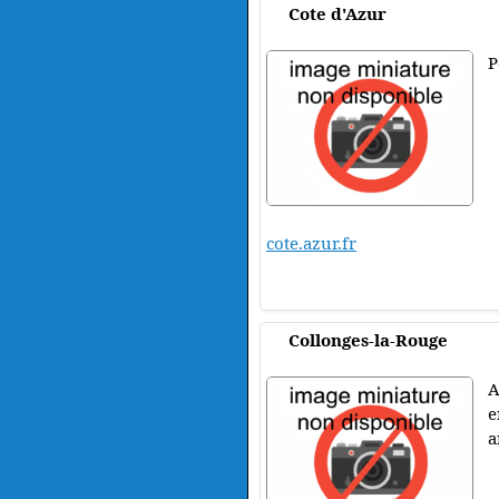
Cote d'Azur
P
cote.azur.fr
Collonges-la-Rouge
A
e
a