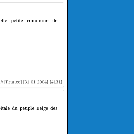
 cette petite commune de
.
:// [France] [31-01-2004]
[#131]
tale du peuple Belge des