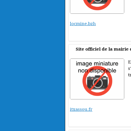
locmine.bzh
Site officiel de la mairie
E
s
t
itxassou.fr