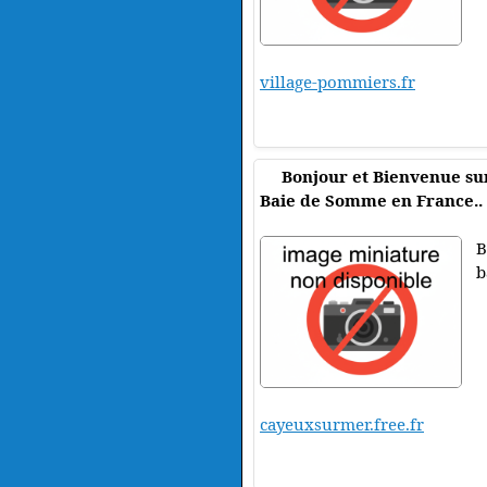
village-pommiers.fr
Bonjour et Bienvenue sur
Baie de Somme en France..
B
b
cayeuxsurmer.free.fr