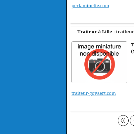
perlaminette.com
Traiteur à Lille : traite
T
(
traiteur-govaert.com