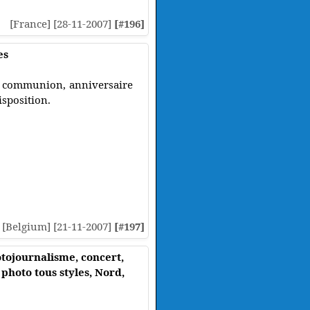
[France] [28-11-2007]
[#196]
es
e, communion, anniversaire
isposition.
[Belgium] [21-11-2007]
[#197]
otojournalisme, concert,
 photo tous styles, Nord,