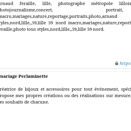
rnaud feraille, lille, photographe métropole lilloi
photojournalisme,concert, po
macro,mariages,nature,reportage,portraits,photo,arn
tyles,nord,lille,,59,lille 59 nord macro,mariages,nature,repor
eraille,photo tous styles,nord,lille,,59,lille 59 nord.
https
 mariage Perlaminette
réatrice de bijoux et accessoires pour tout événement, spéci
ropose mes propres créations ou des réalisations sur mesure,
es souhaits de chacune.