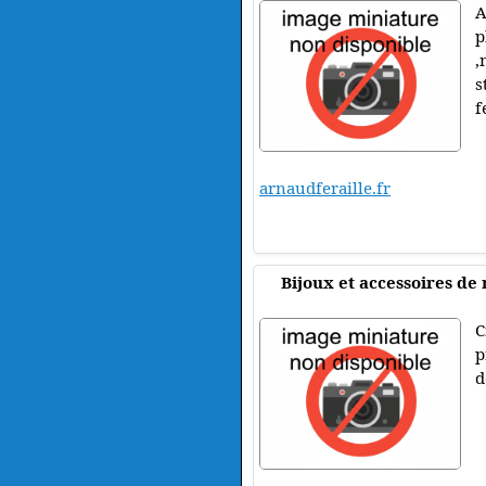
A
,
s
f
arnaudferaille.fr
Bijoux et accessoires de
C
p
d