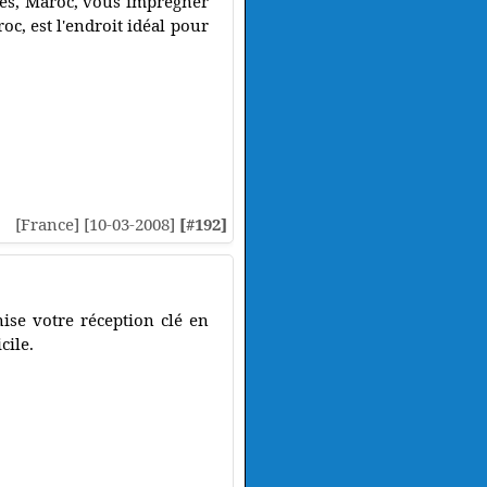
 Fès, Maroc, vous imprégner
c, est l'endroit idéal pour
[France] [10-03-2008]
[#192]
nise votre réception clé en
cile.