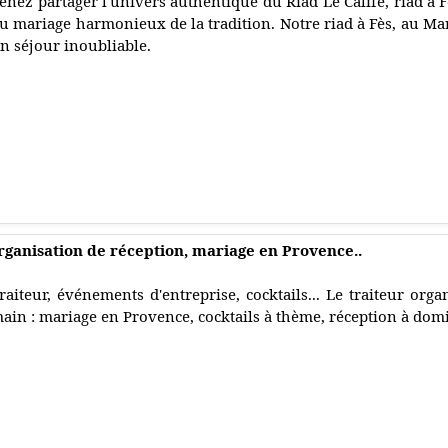
enez partager l'univers authentique du Riad Le Calife, riad à
u mariage harmonieux de la tradition. Notre riad à Fès, au Maro
n séjour inoubliable.
organisation de réception, mariage en Provence..
raiteur, événements d'entreprise, cocktails... Le traiteur orga
ain : mariage en Provence, cocktails à thème, réception à domi