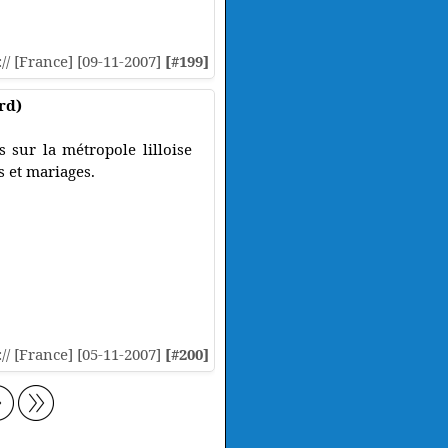
:// [France] [09-11-2007]
[#199]
ord)
s sur la métropole lilloise
s et mariages.
:// [France] [05-11-2007]
[#200]