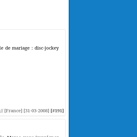
le de mariage : disc-jockey
:// [France] [31-03-2008]
[#191]