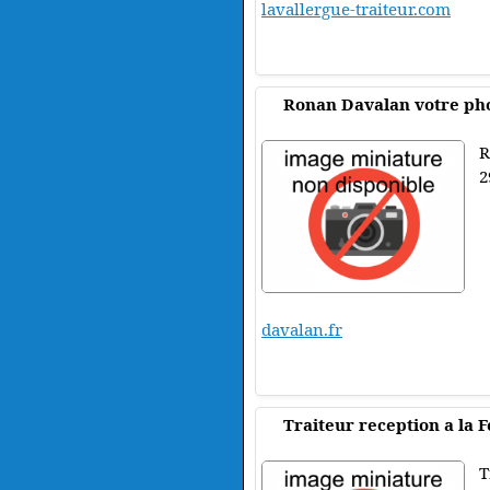
lavallergue-traiteur.com
Ronan Davalan votre ph
R
2
davalan.fr
Traiteur reception a la 
T