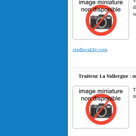
V
d
u
riadlecalife.com
Traiteur La Vallergue : 
T
m