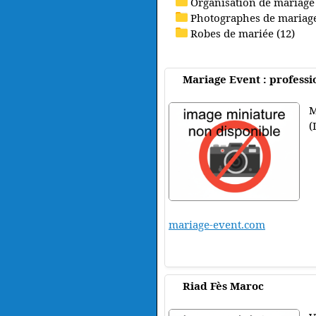
Organisation de mariage 
Photographes de mariage
Robes de mariée (12)
Mariage Event : professi
M
(
mariage-event.com
Riad Fès Maroc