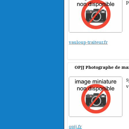
p
vauloup-traiteur.fr
OPJJ Photographe de ma
S
v
opjj.fr