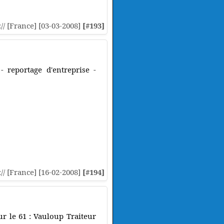
:// [France] [03-03-2008]
[#193]
reportage d'entreprise -
:// [France] [16-02-2008]
[#194]
ur le 61 : Vauloup Traiteur