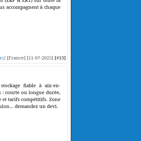
ls (ERP & ERT) sur toute la
vous accompagnent à chaque
s
:// [France] [11-07-2025]
[#13]
tockage fiable à aix-en-
 : courte ou longue durée,
et tarifs compétitifs. Zone
 toulon… demandez un devi.