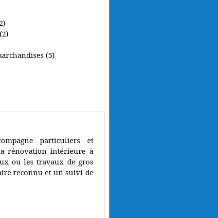
2)
(2)
marchandises (5)
ompagne particuliers et
la rénovation intérieure à
aux ou les travaux de gros
ire reconnu et un suivi de