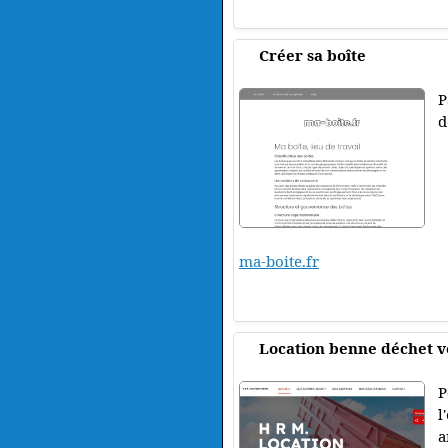
Créer sa boîte
P
d
ma-boite.fr
Location benne déchet 
P
l
a