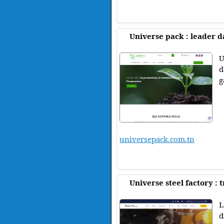
Universe pack : leader d
U
d
g
universepack.com.tn
Universe steel factory :
L
d