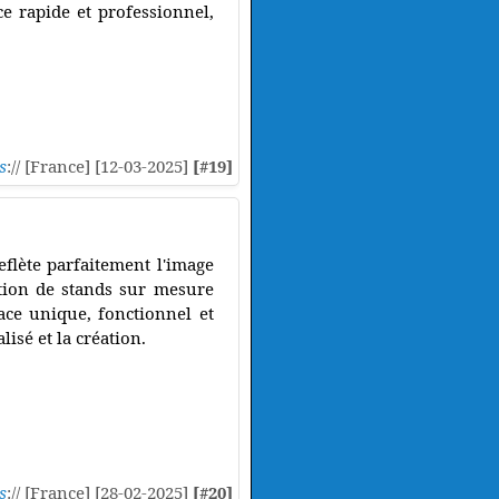
ce rapide et professionnel,
s
:// [France] [12-03-2025]
[#19]
eflète parfaitement l'image
ation de stands sur mesure
ce unique, fonctionnel et
lisé et la création.
s
:// [France] [28-02-2025]
[#20]