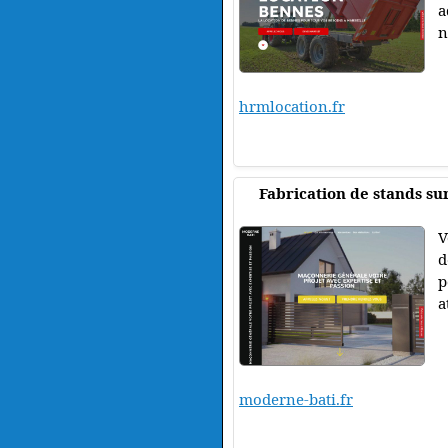
a
n
hrmlocation.fr
Fabrication de stands su
V
d
p
a
moderne-bati.fr