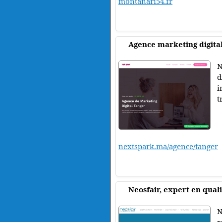
montanari54.fr
Agence marketing digita
N
d
i
t
nextspark.ma/agence/tanger
Neosfair, expert en quali
N