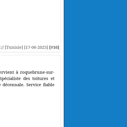
s
:// [Tunisie] [17-06-2025]
[#16]
tervient à roquebrune-sur-
pécialiste des toitures et
 décennale. Service fiable
.