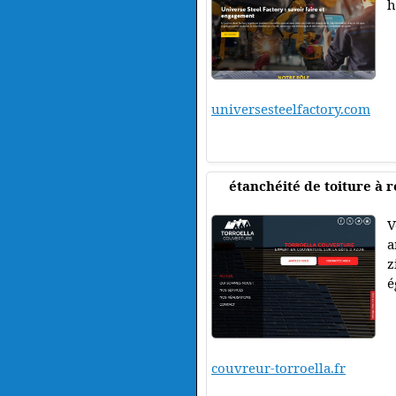
h
universesteelfactory.com
étanchéité de toiture à 
V
a
z
é
couvreur-torroella.fr