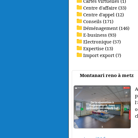
Cartes virtuelles (1)
Centre d'affaire (33)
Centre d'appel (12)
Conseils (171)
Déménagement (146)
E-business (93)
Electronique (57)
Expertise (13)
Import export (7)
Montanari reno à metz
A
p
l
o
c