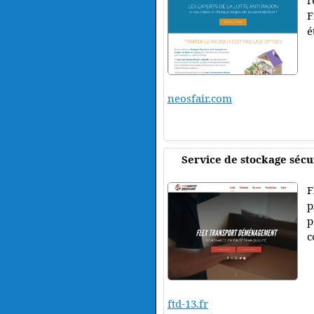
r
F
é
neosfair.com
Service de stockage sécu
F
p
p
c
ftd-13.fr