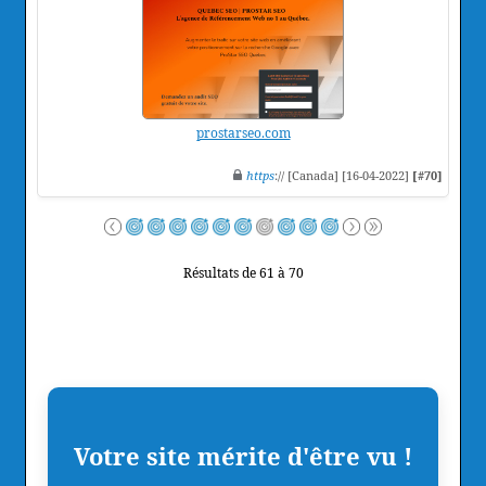
prostarseo.com
https
:// [Canada] [16-04-2022]
[#70]
Résultats de 61 à 70
Votre site mérite d'être vu !