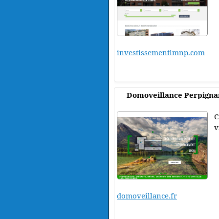
investissementlmnp.com
Domoveillance Perpignan 
C
v
domoveillance.fr