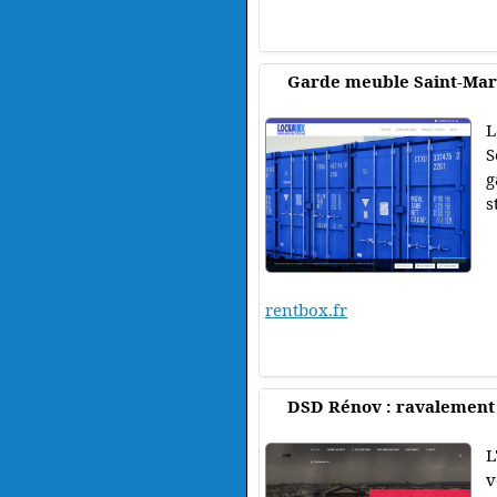
Garde meuble Saint-Mar
L
S
g
s
rentbox.fr
DSD Rénov : ravalement 
L
v