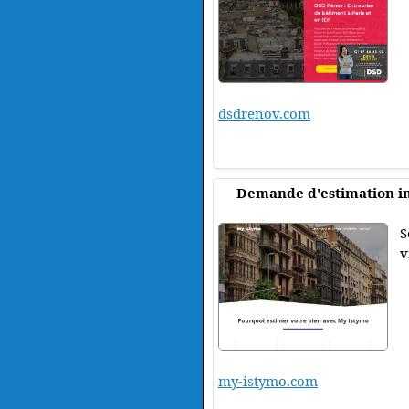
dsdrenov.com
Demande d'estimation i
S
v
my-istymo.com