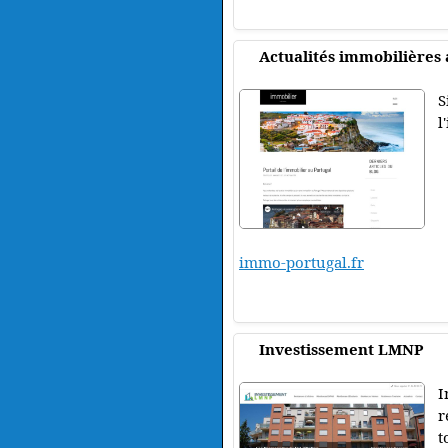
Actualités immobilières 
S
l
immo-portugal.fr
Investissement LMNP
I
r
t