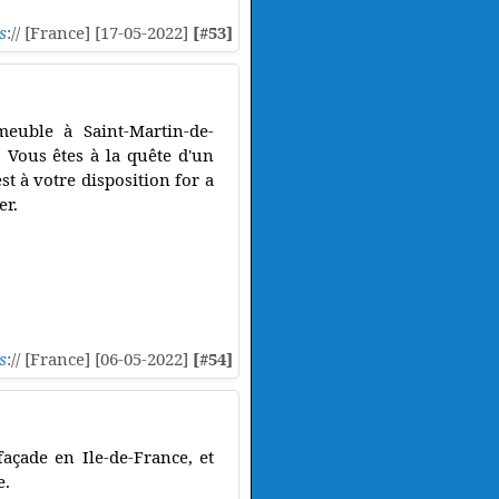
s
:// [France] [17-05-2022]
[#53]
euble à Saint-Martin-de-
 Vous êtes à la quête d'un
t à votre disposition for a
er.
s
:// [France] [06-05-2022]
[#54]
açade en Ile-de-France, et
e.