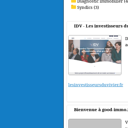
Diagnostic immobilier (4
Syndics (3)
IDV - Les investisseurs d
D
a
lesinvestisseursduvivier.fr
Bienvenue à good-immo.f
V