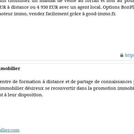
uis choisissez un mandat de vente au forfait et non au pour
UR à distance ou 4 950 EUR avec un agent local. Options BonPl
oteur immo, vendez facilement grâce à good-immo.fr.
http
mobilier
entre de formation à distance et de partage de connaissances 
'immobilier désireux se reconvertir dans la promotion immobil
st à leur disposition.
ilier.com