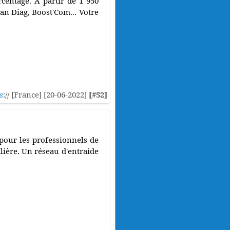
centage. A partir de 1 950
an Diag, Boost'Com... Votre
s
:// [France] [20-06-2022]
[#52]
pour les professionnels de
ière. Un réseau d'entraide