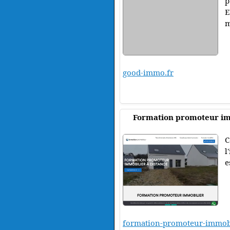
p
E
m
good-immo.fr
Formation promoteur im
C
l
e
formation-promoteur-immob