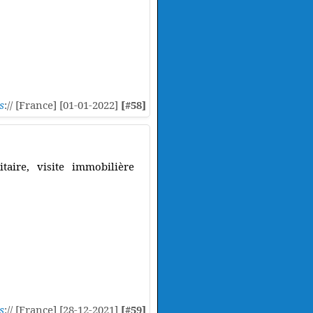
s
:// [France] [01-01-2022]
[#58]
taire, visite immobilière
s
:// [France] [28-12-2021]
[#59]