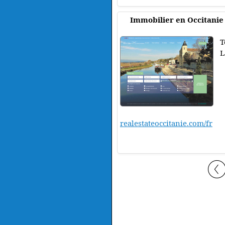
Immobilier en Occitanie 
T
L
realestateoccitanie.com/fr