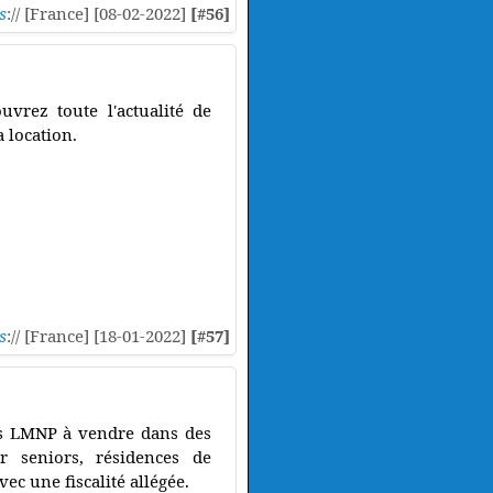
s
:// [France] [08-02-2022]
[#56]
uvrez toute l'actualité de
 location.
s
:// [France] [18-01-2022]
[#57]
ts LMNP à vendre dans des
ur seniors, résidences de
ec une fiscalité allégée.