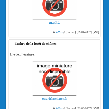
men3.fr
https
:// [France] [01-04-2007]
[#38]
L'arbre de la forêt de chênes
Site de littérature.
ouvrirlascience.fr
https
:// [France] [31-03-2007]
[#39]